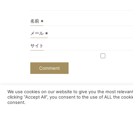
名前
※
メール
※
サイト
We use cookies on our website to give you the most relevan
© Copyright 2024 All Rights Reserved.
Impress
clicking “Accept All”, you consent to the use of ALL the cook
consent.