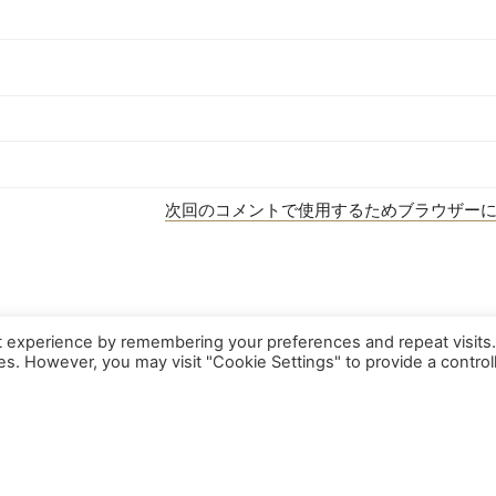
次回のコメントで使用するためブラウザー
t experience by remembering your preferences and repeat visits
um
|
Datenschutzerklärung
ies. However, you may visit "Cookie Settings" to provide a control